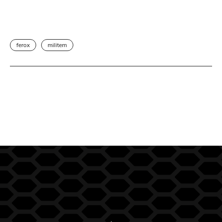
ferox
militem