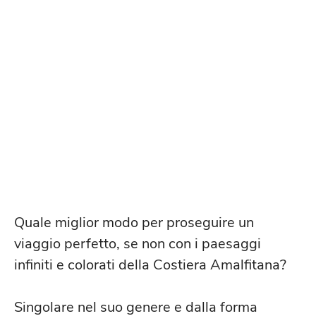
COSTIERA AMALFITANA: UNA
STRADA SOSPESA SUL MAGICO
“LA COSTIERA AMALFITANA È UN
POSTO DI SOGNO CHE NON
SEMBRA VERO” (ALBERTO
MORAVIA)
Quale miglior modo per proseguire un
viaggio perfetto, se non con i paesaggi
infiniti e colorati della Costiera Amalfitana?
Singolare nel suo genere e dalla forma